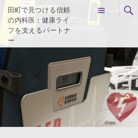
コ
田町で見つける信頼
ン
テ
の内科医：健康ライ
ン
フを支えるパートナ
ツ
ー
へ
ス
キ
ッ
プ