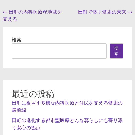
投
←
田町の内科医療が地域を
田町で築く健康の未来
→
支える
稿
ナ
検索
ビ
検
ゲ
索
ー
シ
ョ
ン
最近の投稿
田町に根ざす多様な内科医療と住民を支える健康の
最前線
田町の進化する都市型医療どんな暮らしにも寄り添
う安心の拠点